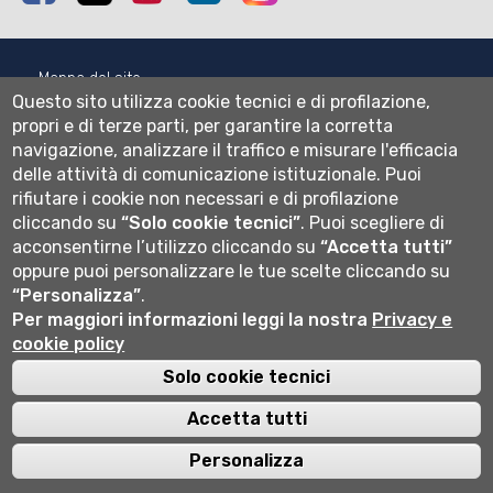
Mappa del sito
Questo sito utilizza cookie tecnici e di profilazione,
Normativa cookie
propri e di terze parti, per garantire la corretta
Informativa privacy
navigazione, analizzare il traffico e misurare l'efficacia
Cookie settings
delle attività di comunicazione istituzionale.
Puoi
rifiutare i cookie non necessari e di profilazione
Wi-fi
cliccando su
Webmail
“Solo cookie tecnici”
.
Puoi scegliere di
acconsentirne l’utilizzo cliccando su
“Accetta tutti”
oppure puoi personalizzare le tue scelte cliccando su
“Personalizza”
.
Università degli studi di Bergamo
Per maggiori informazioni leggi la nostra
Privacy e
via Salvecchio 19
cookie policy
24129 Bergamo
Cod. Fiscale 80004350163
Solo cookie tecnici
P.IVA 01612800167
Centralino 035 2052111
Accetta tutti
Personalizza