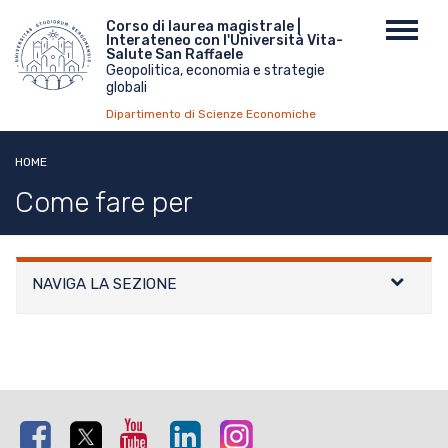
Salta
Menu
Corso di laurea magistrale |
Toggl
al
Interateneo con l'Università Vita-
top
navig
contenuto
Salute San Raffaele
Geopolitica, economia e strategie
principale
globali
Dipartimento di Scienze Economiche
HOME
Come fare per
NAVIGA LA SEZIONE
Facebook
Twitter
Youtube
Linkedin
Instagram